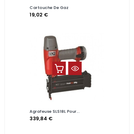
Cartouche De Gaz
Prix
19,02 €
Agrafeuse SLS18L Pour...
Prix
339,84 €