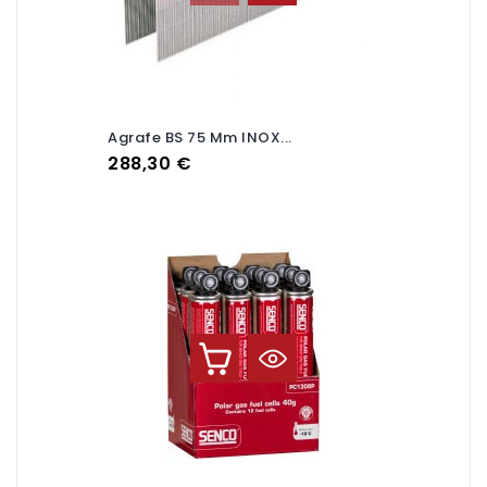
Agrafe BS 75 Mm INOX...
Prix
288,30 €