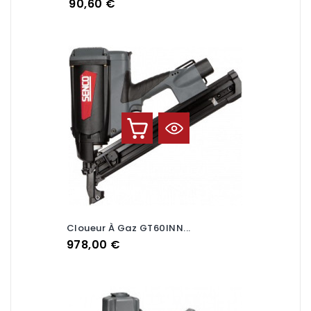
Prix
90,60 €
Cloueur À Gaz GT60INN...
Prix
978,00 €