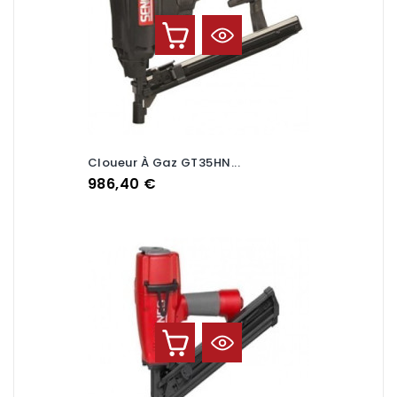
Cloueur À Gaz GT35HN...
Prix
986,40 €