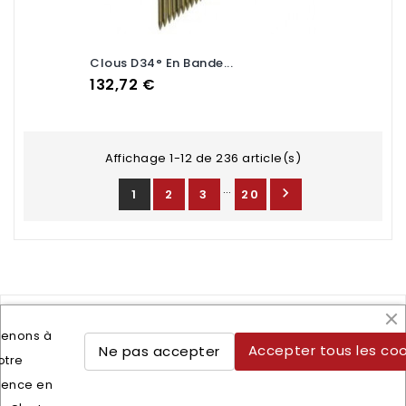
Clous D34° En Bande...
Prix
132,72 €
Affichage 1-12 de 236 article(s)
…

1
2
3
20
tenons à
Accepter tous les coo
Ne pas accepter
otre
Lettre d'informations
ience en
Vous pouvez vous désinscrire à tout moment. Vous