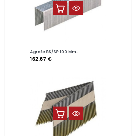
Agrafe BS/SP 100 Mm...
Prix
162,67 €