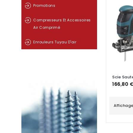
Promotions
Compresseurs Et Accessoires
Air Comprimé
Enrouleurs Tuyau D'air
Scie Saut
Prix
166,80 
Affichage 