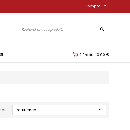
arrow_drop_down
Compte
RS
0 Produit
0,00 €

par :
Pertinence