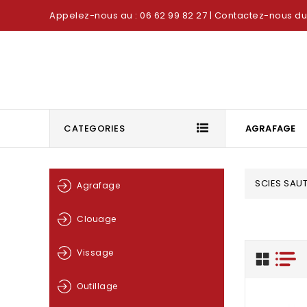
Appelez-nous au : 06 62 99 82 27
| Contactez-nous du 
CATEGORIES
AGRAFAGE
SCIES SAU
Agrafage
Clouage
Vissage
Outillage