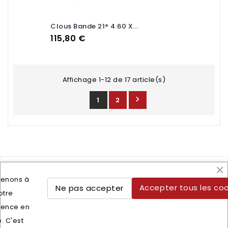
Clous Bande 21° 4.60 X...
Prix
115,80 €
Affichage 1-12 de 17 article(s)

1
2
tenons à
Accepter tous les coo
Ne pas accepter
otre
Lettre d'informations
ience en
Vous pouvez vous désinscrire à tout moment. Vous
e. C'est
trouverez pour cela nos informations de contact dans les