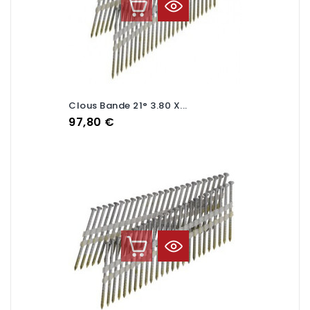
Clous Bande 21° 3.80 X...
Prix
97,80 €