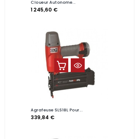
Cloueur Autonome...
Prix
1 245,60 €
Agrafeuse SLS18L Pour...
Prix
339,84 €