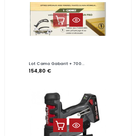
Lot Camo Gabarit + 700...
Prix
154,80 €