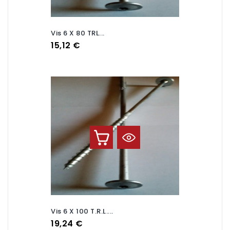
Vis 6 X 80 TRL...
Prix
15,12 €
Vis 6 X 100 T.R.L....
Prix
19,24 €