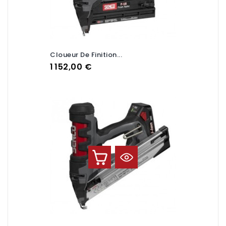
Cloueur De Finition...
Prix
1 152,00 €