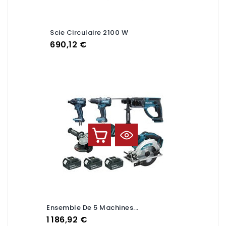
Scie Circulaire 2100 W
Prix
690,12 €
Ensemble De 5 Machines...
Prix
1 186,92 €