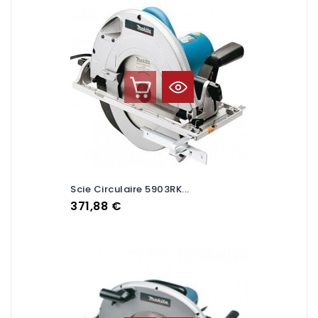
Scie Circulaire 5903RK...
Prix
371,88 €