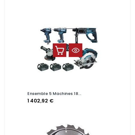
Ensemble 5 Machines 18...
Prix
1 402,92 €