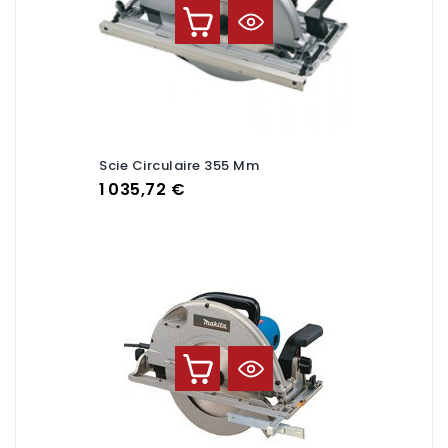
Scie Circulaire 355 Mm
Prix
1 035,72 €