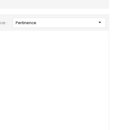

par :
Pertinence