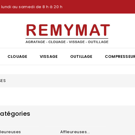
lundi au samedi de 8 h à 20 h
CLOUAGE
VISSAGE
OUTILLAGE
COMPRESSEU
SES
atégories
fleureuses
Affleureuses...