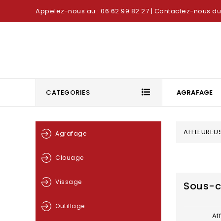
Appelez-nous au : 06 62 99 82 27
| Contactez-nous du 
CATEGORIES
AGRAFAGE
AFFLEUREU
Agrafage
Clouage
Vissage
Sous-c
Outillage
Af