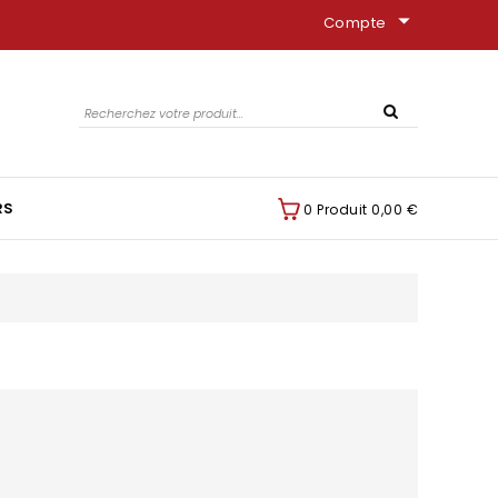
arrow_drop_down
Compte
RS
0 Produit
0,00 €