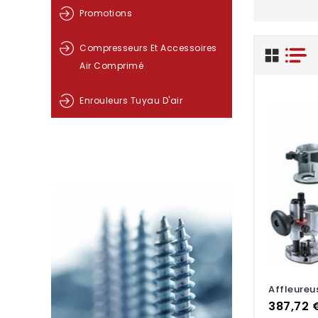
Promotions
Compresseurs Et Accessoires
Air Comprimé
Enrouleurs Tuyau D'air
Affleureu
Prix
387,72 