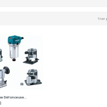
Trier 
se Défonceuse...
€