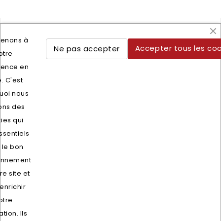
tenons à
Accepter tous les coo
Ne pas accepter
otre
Lettre d'informations
ience en
Vous pouvez vous désinscrire à tout moment. Vous
e. C'est
trouverez pour cela nos informations de contact dans les
uoi nous
conditions d'utilisation du site.
sons des
ies qui
ssentiels
 le bon
onnement
re site et
enrichir
otre
Remymat
tion. Ils