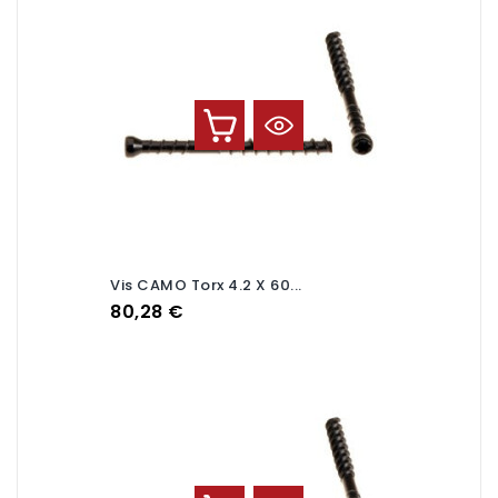
Vis CAMO Torx 4.2 X 60...
Prix
80,28 €