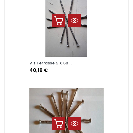
Vis Terrasse 5 X 60...
Prix
40,18 €