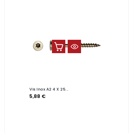
Vis Inox A2 4 X 25...
Prix
5,88 €