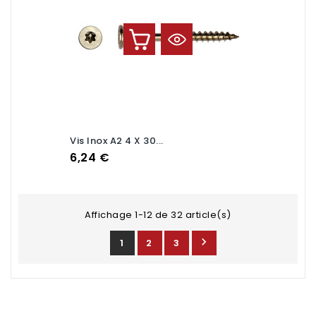
Vis Inox A2 4 X 30...
Prix
6,24 €
Affichage 1-12 de 32 article(s)

1
2
3