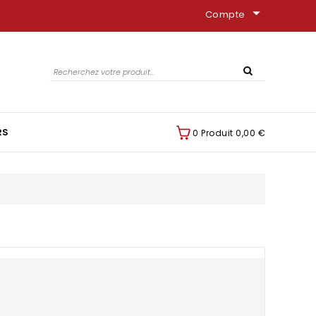
arrow_drop_down
Compte
RS
0 Produit
0,00 €