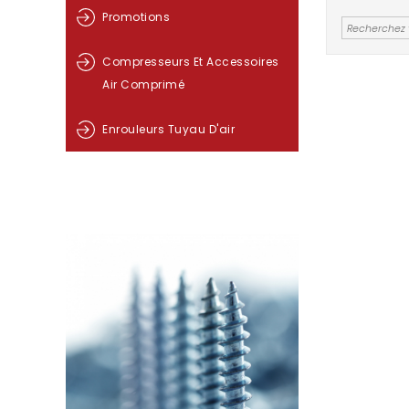
Promotions
Compresseurs Et Accessoires
Air Comprimé
Enrouleurs Tuyau D'air