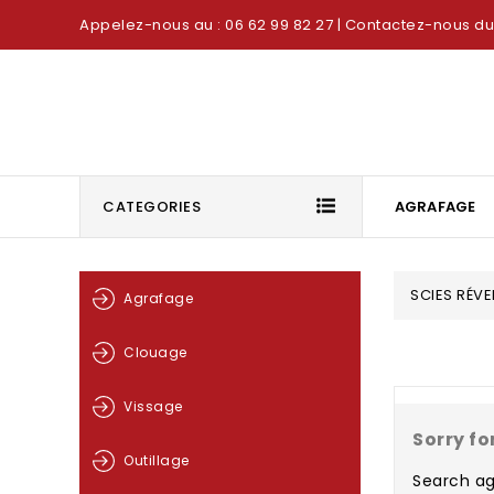
Appelez-nous au : 06 62 99 82 27
| Contactez-nous du 
CATEGORIES
AGRAFAGE
SCIES RÉVE
Agrafage
Clouage
Vissage
Sorry fo
Outillage
Search ag