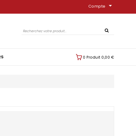
arrow_drop_down
Compte
RS
0 Produit
0,00 €