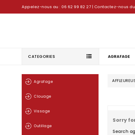
Appelez-nous au : 06 62 99 82 27
| Contactez-nous du 
CATEGORIES
AGRAFAGE
AFFLEUREU
Agrafage
Clouage
Vissage
Sorry fo
Outillage
Search ag