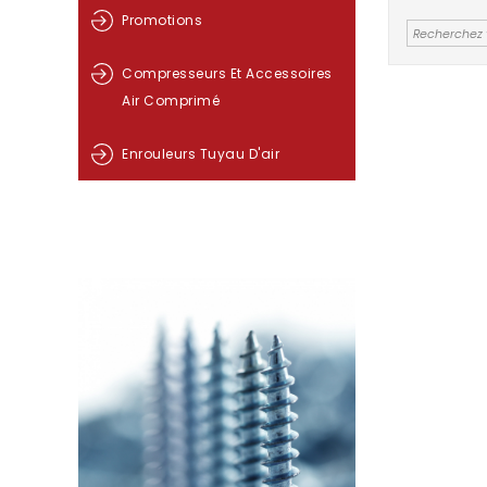
Promotions
Compresseurs Et Accessoires
Air Comprimé
Enrouleurs Tuyau D'air