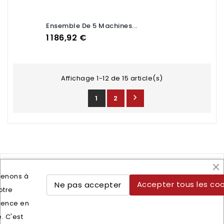
Ensemble De 5 Machines...
Prix
1 186,92 €
Affichage 1-12 de 15 article(s)

1
2
tenons à
Accepter tous les coo
Ne pas accepter
otre
Lettre d'informations
ience en
Vous pouvez vous désinscrire à tout moment. Vous
e. C'est
trouverez pour cela nos informations de contact dans les