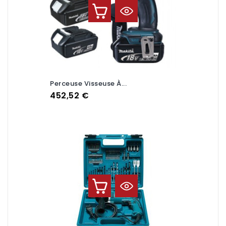
Perceuse Visseuse À...
Prix
452,52 €