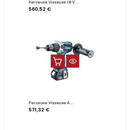
Perceuse Visseuse 18 V...
Prix
560,52 €
Perceuse Visseuse À...
Prix
571,32 €