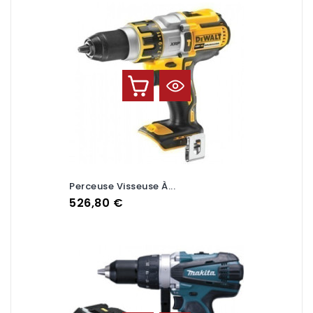
Perceuse Visseuse À...
Prix
526,80 €