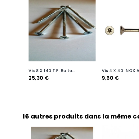
Vis 8 X 140 T.F. Boite...
Vis 4 X 40 INOX A
Prix
Prix
25,30 €
9,60 €
16 autres produits dans la même ca