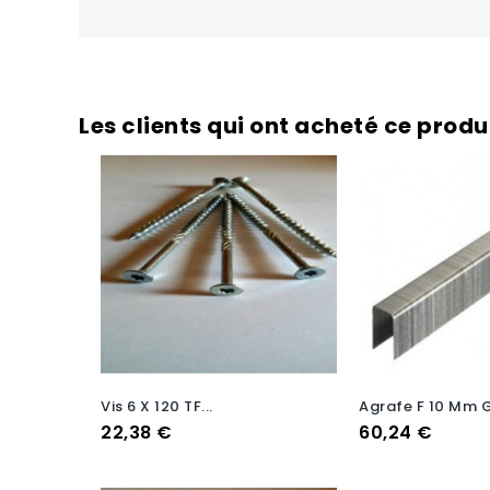
Les clients qui ont acheté ce prod
Vis 6 X 120 TF...
Agrafe F 10 Mm G
Prix
Prix
22,38 €
60,24 €