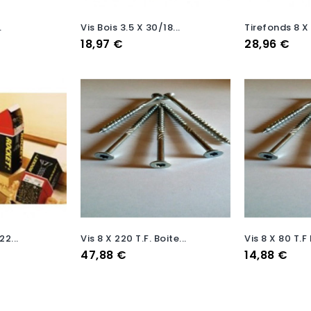
.
Vis Bois 3.5 X 30/18...
Tirefonds 8 X 
Prix
Prix
18,97 €
28,96 €
22...
Vis 8 X 220 T.F. Boite...
Vis 8 X 80 T.F 
Prix
Prix
47,88 €
14,88 €