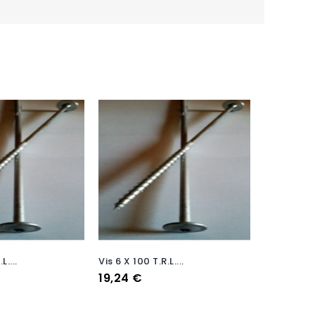
upture De Stock
L....
Vis 6 X 100 T.R.L....
Prix
19,24 €