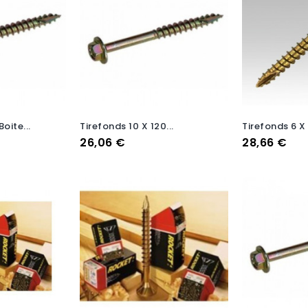
oite...
Tirefonds 10 X 120...
Tirefonds 6 X 
Prix
Prix
26,06 €
28,66 €