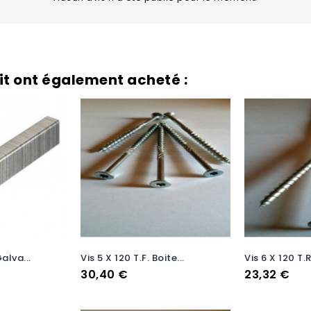
uit ont également acheté :
R
alva...
Vis 5 X 120 T.F. Boite...
Vis 6 X 120 T.R.
Prix
Prix
30,40 €
23,32 €