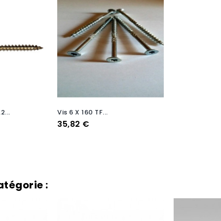
Rupture De Stock
2...
Vis 6 X 160 TF...
Prix
35,82 €
tégorie :