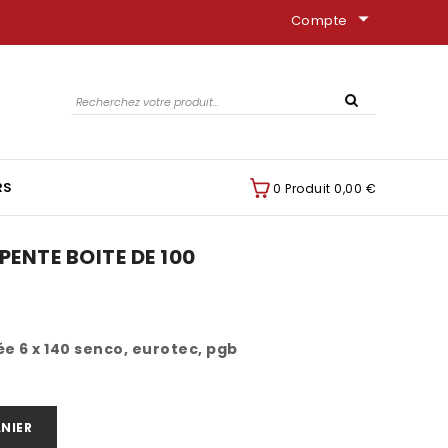
arrow_drop_down
Compte
RS
0 Produit
0,00 €
PENTE BOITE DE 100
sée 6 x 140 senco, eurotec, pgb
NIER