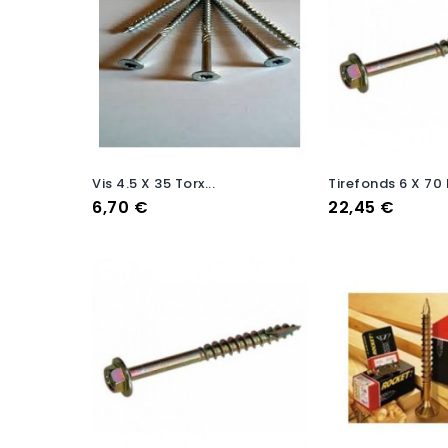
Vis 4.5 X 35 Torx...
Tirefonds 6 X 70 B
Prix
Prix
6,70 €
22,45 €