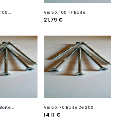
100...
Vis 5 X 100 TF Boite...
Prix
21,79 €
Boite...
Vis 5 X 70 Boite De 200
Prix
14,11 €