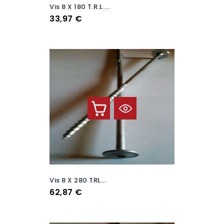
Vis 8 X 180 T.R.L....
Prix
33,97 €
Vis 8 X 280 TRL...
Prix
62,87 €