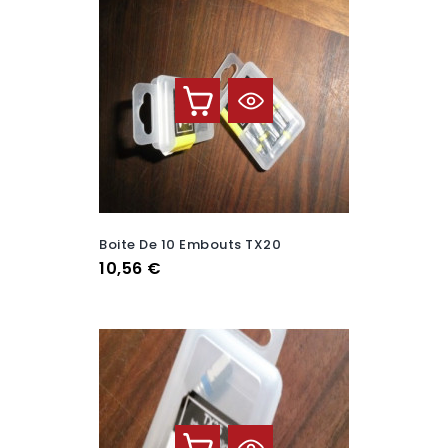
Boite De 10 Embouts TX20
Prix
10,56 €