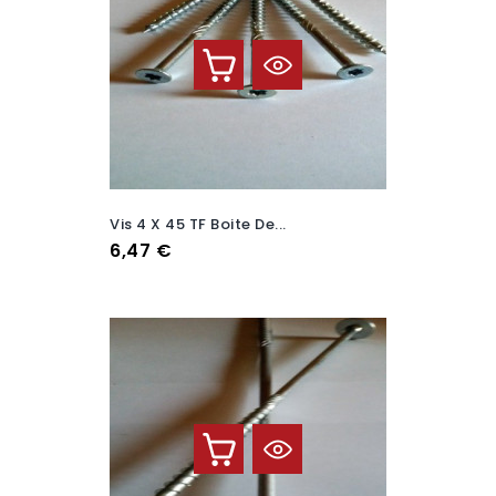
Vis 4 X 45 TF Boite De...
Prix
6,47 €