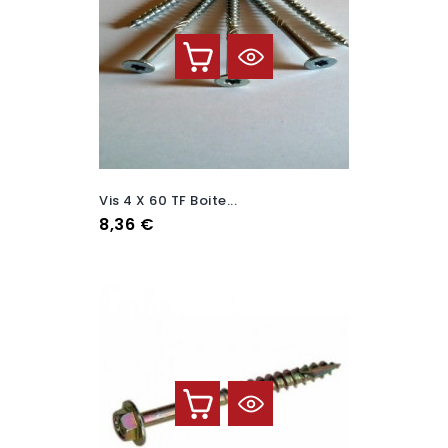
Vis 4 X 60 TF Boite...
Prix
8,36 €