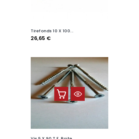
Tirefonds 10 X 100...
Prix
26,65 €
Vis 5 X 90 T.F. Boite...