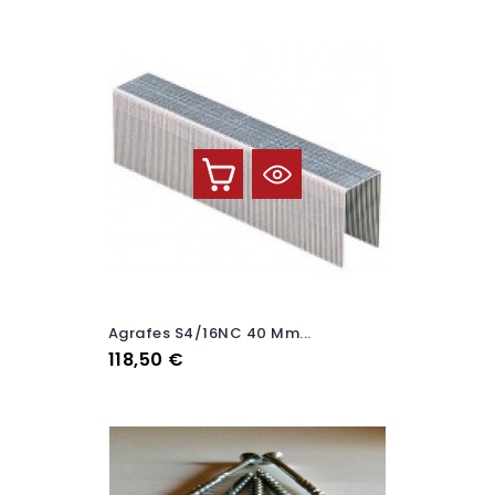
Agrafes S4/16NC 40 Mm...
Prix
118,50 €