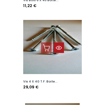
Vis Bois 6 X 45 Boite...
Prix
11,22 €
Vis 4 X 40 T.F. Boite...
Prix
29,09 €