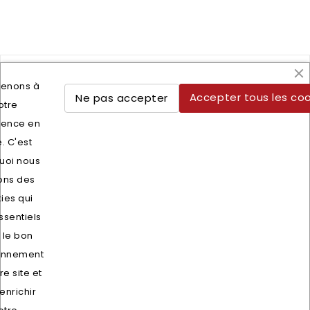
tenons à
Accepter tous les coo
Ne pas accepter
otre
Lettre d'informations
ience en
Vous pouvez vous désinscrire à tout moment. Vous
e. C'est
trouverez pour cela nos informations de contact dans les
uoi nous
conditions d'utilisation du site.
sons des
ies qui
ssentiels
 le bon
onnement
re site et
enrichir