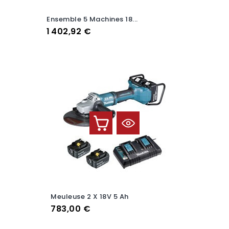
Ensemble 5 Machines 18...
Prix
1 402,92 €
Meuleuse 2 X 18V 5 Ah
Prix
783,00 €