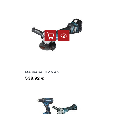
Meuleuse 18 V 5 Ah
Prix
538,92 €