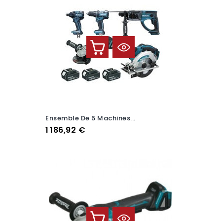
Ensemble De 5 Machines...
Prix
1 186,92 €