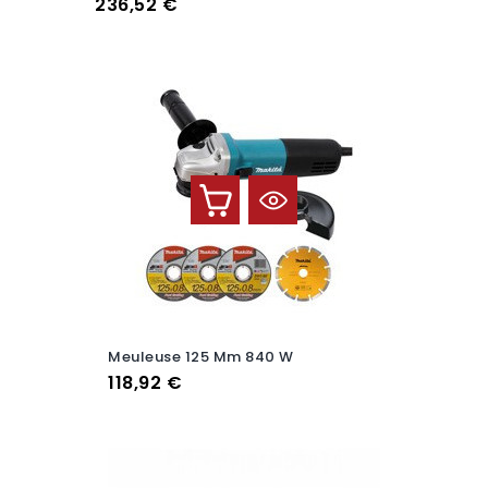
Prix
236,52 €
Meuleuse 125 Mm 840 W
Prix
118,92 €