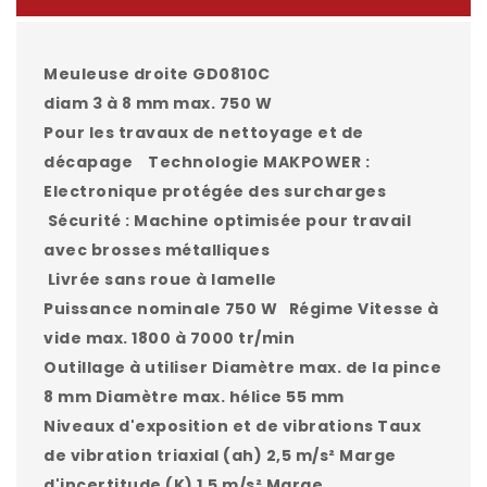
Meuleuse droite GD0810C
diam 3 à 8 mm max. 750 W
Pour les travaux de nettoyage et de
décapage Technologie MAKPOWER :
Electronique protégée des surcharges
Sécurité : Machine optimisée pour travail
avec brosses métalliques
Livrée sans roue à lamelle
Puissance nominale 750 W Régime Vitesse à
vide max. 1800 à 7000 tr/min
Outillage à utiliser Diamètre max. de la pince
8 mm Diamètre max. hélice 55 mm
Niveaux d'exposition et de vibrations Taux
de vibration triaxial (ah) 2,5 m/s² Marge
d'incertitude (K) 1,5 m/s² Marge